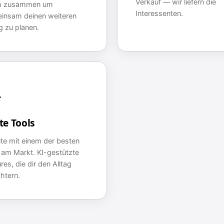
Verkauf — wir liefern die
m zusammen um
Interessenten.
insam deinen weiteren
g zu planen.

te Tools
ite mit einem der besten
am Markt. KI-gestützte
res, die dir den Alltag
chtern.