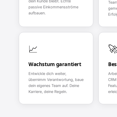
dein Kunde bleibt. Echte
Tea
passive Einkommensströme
geme
aufbauen.
Erfol
📈

Wachstum garantiert
Bes
Entwickle dich weiter,
Arbe
übernimm Verantwortung, baue
CRM 
dein eigenes Team auf. Deine
Featu
Karriere, deine Regeln.
erlei