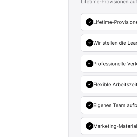
Lifetime-Provisionen au
Lifetime-Provision
✓
Wir stellen die Le
✓
Professionelle Ver
✓
Flexible Arbeitsze
✓
Eigenes Team auf
✓
Marketing-Material
✓