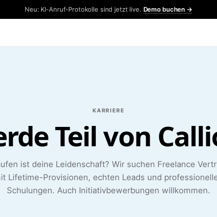
Neu: KI-Anruf-Protokolle sind jetzt live.
Demo buchen →
KARRIERE
rde Teil von Calli
ufen ist deine Leidenschaft? Wir suchen Freelance Vertr
it Lifetime-Provisionen, echten Leads und professionell
Schulungen. Auch Initiativbewerbungen willkommen.