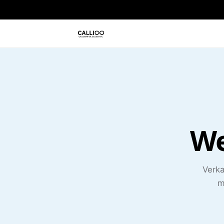
We
Verka
m