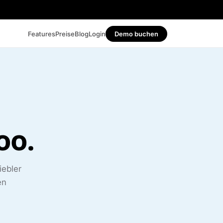
Features
Preise
Blog
Login
Demo buchen
oo.
iebler
en