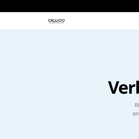
Ver
R
en