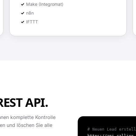
Make (Integromat)
n8n
IFTTT
REST API.
hnen komplette Kontrolle
ren und löschen Sie alle
# Neuen Lead erstell
https://api.callioo