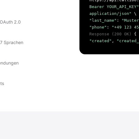
Bearer YOUR_API_KEY"
application/json"
\ 
"last_name"
:
"Muster
 OAuth 2.0
"phone"
:
"+49 123 45
Response (200 OK)
{
"created"
,
"created_
n 7 Sprachen
wendungen
ts