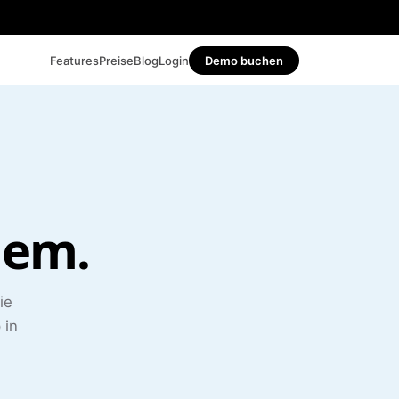
Features
Preise
Blog
Login
Demo buchen
lem.
ie
 in