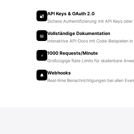
API Keys & OAuth 2.0
🔐
Sichere Authentifizierung mit API Keys oder
Vollständige Dokumentation
📖
Interaktive API-Docs mit Code-Beispielen i
1000 Requests/Minute
⚡
Großzügige Rate Limits für skalierbare An
Webhooks
🔔
Real-time Benachrichtigungen bei allen Even