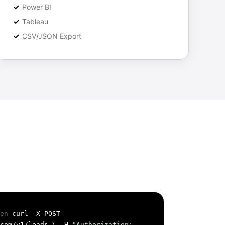
Power BI
Tableau
CSV/JSON Export
en
curl -X POST
.com/v1/leads \ -H
"Authorization: