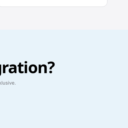
gration?
lusive.