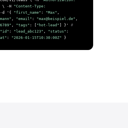
\ -H
"Content-Type:
-d '{
"first_name"
:
"Max"
,
mann"
,
"email"
:
"max@beispiel.de"
,
6789"
,
"tags"
: [
"hot-lead"
] }'
#
"id"
:
"lead_abc123"
,
"status"
:
at"
:
"2026-01-15T10:30:00Z"
}