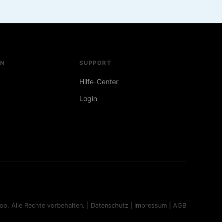
N
SUPPORT
Hilfe-Center
Login
oo. Alle Rechte vorbehalten. |
Datenschutz
|
Impressum
|
AGB