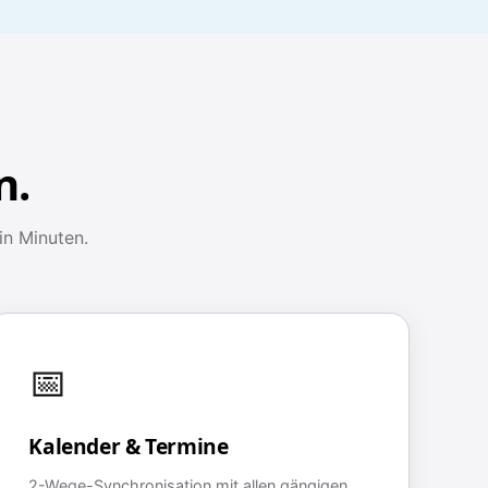
n.
in Minuten.
📅
Kalender & Termine
2-Wege-Synchronisation mit allen gängigen