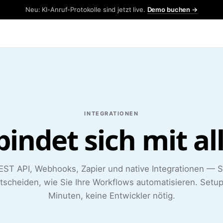
Neu: KI-Anruf-Protokolle sind jetzt live.
Demo buchen →
INTEGRATIONEN
bindet sich mit al
EST API, Webhooks, Zapier und native Integrationen — S
tscheiden, wie Sie Ihre Workflows automatisieren. Setup
Minuten, keine Entwickler nötig.